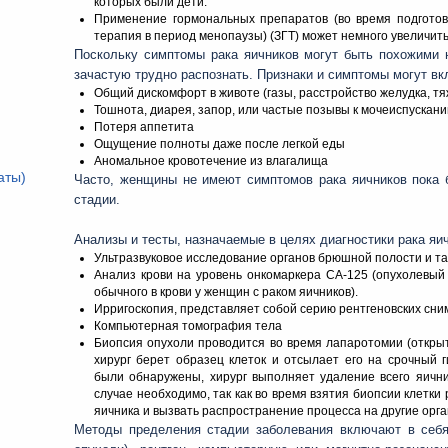
которых были дети.
Применение гормональных препаратов (во время подготов
терапия в период менопаузы) (ЗГТ) может немного увеличить
Поскольку симптомы рака яичников могут быть похожими 
зачастую трудно распознать. Признаки и симптомы могут вк
Общий дискомфорт в животе (газы, расстройство желудка, тяж
Тошнота, диарея, запор, или частые позывы к мочеиспускан
Потеря аппетита
Ощущение полноты даже после легкой еды
Аномальное кровотечение из влагалища
аты)
Часто, женщины не имеют симптомов рака яичников пока 
стадии.
Анализы и тесты, назначаемые в целях диагностики рака яи
Ультразвуковое исследование органов брюшной полости и та
Анализ крови на уровень онкомаркера СА-125 (опухолевый
обычного в крови у женщин с раком яичников).
Ирригоскопия, представляет собой серию рентгеновских сним
Компьютерная томография тела
Биопсия опухоли проводится во время лапаротомии (откры
хирург берет образец клеток и отсылает его на срочный г
были обнаружены, хирург выполняет удаление всего яични
случае необходимо, так как во время взятия биопсии клетки
яичника и вызвать распространение процесса на другие орга
Методы пределения стадии заболевания включают в себя 