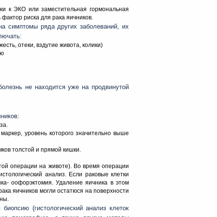
ки к ЭКО или заместительная гормональная
 фактор риска для рака яичников.
на симптомы ряда других заболеваний, их
лючать:
есть, отеки, вздутие живота, колики)
ию
болезнь не находится уже на продвинутой
чников:
за.
 маркер, уровень которого значительно выше
ков толстой и прямой кишки.
той операции на животе). Во время операции
истологический анализ. Если раковые клетки
ка- оофорэктомия. Удаление яичника в этом
 рака яичников могли остатюся на поверхности
ны.
биопсию (гистологический анализ клеток