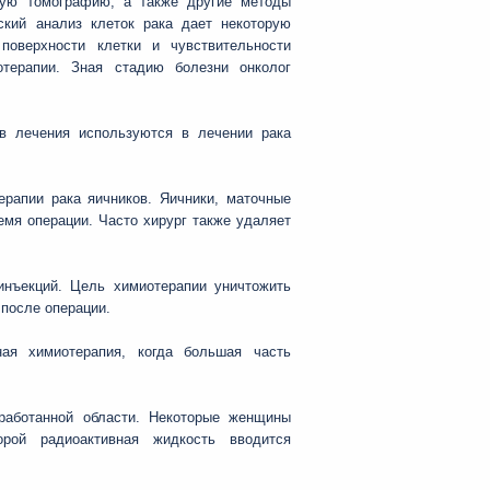
сную томографию, а также другие методы
ский анализ клеток рака дает некоторую
оверхности клетки и чувствительности
терапии. Зная стадию болезни онколог
в лечения используются в лечении рака
рапии рака яичников. Яичники, маточные
емя операции. Часто хирург также удаляет
инъекций. Цель химиотерапии уничтожить
 после операции.
ная химиотерапия, когда большая часть
работанной области. Некоторые женщины
рой радиоактивная жидкость вводится