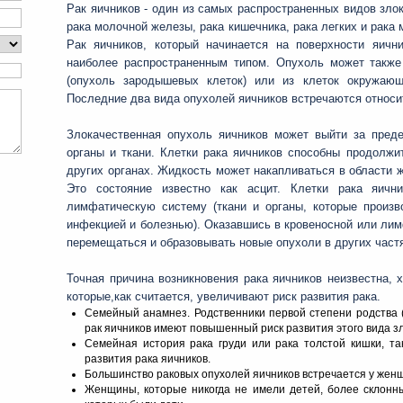
Рак яичников - один из самых распространенных видов зл
рака молочной железы, рака кишечника, рака легких и рака 
Рак яичников, который начинается на поверхности яични
наиболее распространенным типом. Опухоль может также 
(опухоль зародышевых клеток) или из клеток окружающе
Последние два вида опухолей яичников встречаются относи
Злокачественная опухоль яичников может выйти за преде
органы и ткани. Клетки рака яичников способны продолж
других органах. Жидкость может накапливаться в области 
Это состояние известно как асцит. Клетки рака яичн
лимфатическую систему (ткани и органы, которые произв
инфекцией и болезнью). Оказавшись в кровеносной или лим
перемещаться и образовывать новые опухоли в других частя
Точная причина возникновения рака яичников неизвестна,
которые,как считается, увеличивают риск развития рака.
Семейный анамнез. Родственники первой степени родства (
рак яичников имеют повышенный риск развития этого вида з
Семейная история рака груди или рака толстой кишки, т
развития рака яичников.
Большинство раковых опухолей яичников встречается у женщ
Женщины, которые никогда не имели детей, более склонны