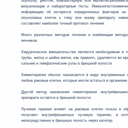
опухоли), рентген, компьютерную или магнитно-резонан
визуализации и лабораторные тесты. Иммуногистохимиче
информацию об экспресси определенных факторов на п
опухолевых клеток к тому или иному препарату химио
составляет наиболее точный протокол лечения.
Много различных методов лечения и комбинации методо
яичников.
Хирургическое вмешательство является необходимым в те
трубы, матка и шейка матки, как правило, удаляются во вр
сальник и лимфатические узлы в брюшной полости.
Химиотерапия обычно назначается в виде внутревенных 
любые раковые клетки, которые могли остаться в организме
Другой метод назначения химиотерапии -внутрибрюшин
препарата остается в брюшной полости.
Лучевая терапия влияет на раковые клетки только в об
получают внутрибрюшинную лучевую терапию, в кото
непосредственно в брюшную полость через катетер.