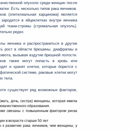
окачественной опухоли среди женщин после
матки. Есть несколько типов рака яичников.
ков (эпителиальная карцинома) является
зародится в яйцеклетках внутри яичника
й ткани-стромы (стромальная опухоль).
тельно редко.
лы яичника и распространиться в другие
ить рост в области брюшины, диафрагмы и
живота, вызывая вздутие брюшной полости.
иков также могут попасть в кровь или
одят и хранят клетки, которые борются с
фатической системе, раковые клетки могут
х тела.
 хотя существует ряд возможных факторов,
мать, дочь, сестра) женщины, которая имела
локачественного образования.
акже связаны с повышенным фактором риска
ин в возрасте старше 50 лет
 к развитию рака яичников, чем женщины, у